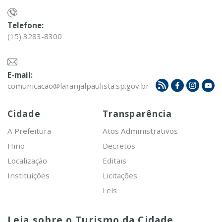
Telefone:
(15) 3283-8300
E-mail:
comunicacao@laranjalpaulista.sp.gov.br
Cidade
Transparência
A Prefeitura
Atos Administrativos
Hino
Decretos
Localização
Editais
Instituições
Licitações
Leis
Leia sobre o Turismo da Cidade